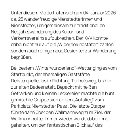
Unter diesem Motto trafen sich am 04. Januar 2026
ca. 25 wanderfreudige Nienstedterinnen und
Nienstedter, um gemeinsam zur traditionellen
Neujahrswanderung des Kultur- und
Verkehrsvereins aufzubrechen. Der KVV konnte
dabei nicht nur auf die „Widerholungstäter“ zählen,
sondern auch einige neue Gesichter zur Wanderung
begrüßen.
Bei bestem „Winterwunderland“-Wetter ging es vom
Startpunkt, der ehemaligen Gaststätte
Deisterquelle, los in Richtung Teilhofsweg, bis hin
zur alten Badeanstalt. Bepackt mit heißen
Getränken und kleinen Leckereien machte die bunt
gemischte Gruppe sich an den „Aufstieg“ zum
Parkplatz Nienstedter Pass . Die letzte Etappe
führte dann über den Wallmannweg zum Ziel: der
Wallmannhütte. Immer wieder wurde dabei Inne
gehalten, um den fantastischen Blick auf das