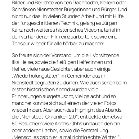
Bilder und Berichte von den Dachböden, Kellern oder
Schränken Nienstedter Bürgerinnen und Bürger. Und
nicht nur das: In vielen Stunden Arbeit und mit Hilfe
der fortgeschrittenen Technik, gelang es Jürgen
Kanz noch weiteres historisches Videomaterial in
den vorhandenen Film einzuarbeiten, sowie eine
Tonspur wieder für alle hörbar zu machen!
So freute sich der Vorstand, um die 1. Vorsitzende
Ilka Heise, sowie die fleißigen Helferinnen und
Helfer, viele neue Gesichter, aber auch einige
„Wiederholungstäter“ im Gemeindehaus in
Nienstedt begrüßen zu dürfen. Wie auch schon beim
ersten historischen Abend wurden viele
Erinnerungen ausgetauscht, viel gelacht und so
mancher konnte sich auf einem der vielen Fotos
wiederfinden. Aber auch das Highlight des Abends,
die „Nienstedt-Chroniken 2.0“, entlockte den etwa
80 Besuchern viele Ahhhs, Ohhs und auch den ein
oder anderen Lacher, sowie die Feststellung:
„Mensch, es gab hier ja mal richtig echte Winter!“.