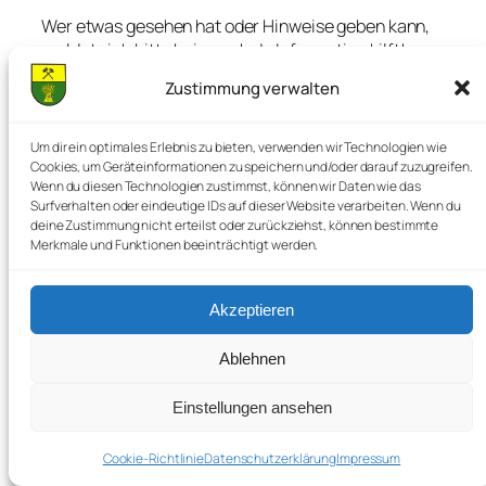
Wer etwas gesehen hat oder Hinweise geben kann,
meldet sich bitte bei uns. Jede Information hilft!
Zustimmung verwalten
12. Mai 2025
Um dir ein optimales Erlebnis zu bieten, verwenden wir Technologien wie
Cookies, um Geräteinformationen zu speichern und/oder darauf zuzugreifen.
Wenn du diesen Technologien zustimmst, können wir Daten wie das
Surfverhalten oder eindeutige IDs auf dieser Website verarbeiten. Wenn du
deine Zustimmung nicht erteilst oder zurückziehst, können bestimmte
Merkmale und Funktionen beeinträchtigt werden.
Akzeptieren
Ablehnen
16. Deistertag – Mit Kind und
Einstellungen ansehen
Kegel ab in den Deister!
Cookie-Richtlinie
Datenschutzerklärung
Impressum