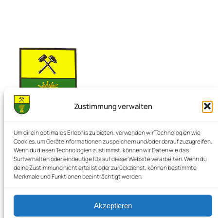
Zustimmung verwalten
Nienstedt im Deister
Um dir ein optimales Erlebnis zu bieten, verwenden wir Technologien wie
Cookies, um Geräteinformationen zu speichern und/oder darauf zuzugreifen.
Wenn du diesen Technologien zustimmst, können wir Daten wie das
Surfverhalten oder eindeutige IDs auf dieser Website verarbeiten. Wenn du
Die Perle im Deister
deine Zustimmung nicht erteilst oder zurückziehst, können bestimmte
Merkmale und Funktionen beeinträchtigt werden.
Akzeptieren
Startseite
Cookie-Richtlinie (EU)