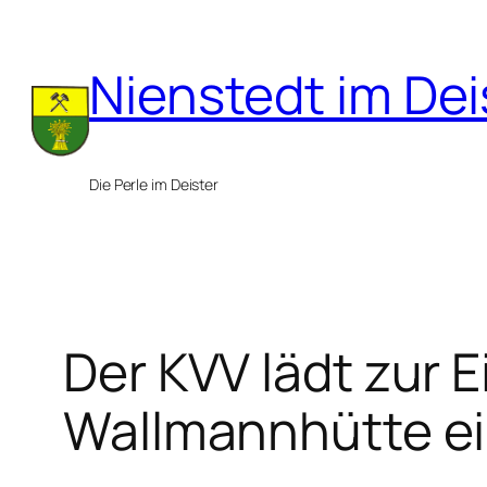
Zum
Inhalt
Nienstedt im Dei
springen
Die Perle im Deister
Der KVV lädt zur 
Wallmannhütte e