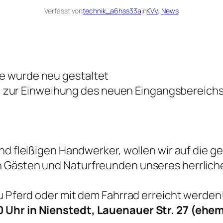
Verfasst von
technik_a6hss33a
in
KVV
, 
News
e wurde neu gestaltet
ein, zur Einweihung des neuen Eingangsbereic
und fleißigen Handwerker, wollen wir auf die
 Gästen und Naturfreunden unseres herrliche
u Pferd oder mit dem Fahrrad erreicht werden
 Uhr in Nienstedt, Lauenauer Str. 27 (ehem