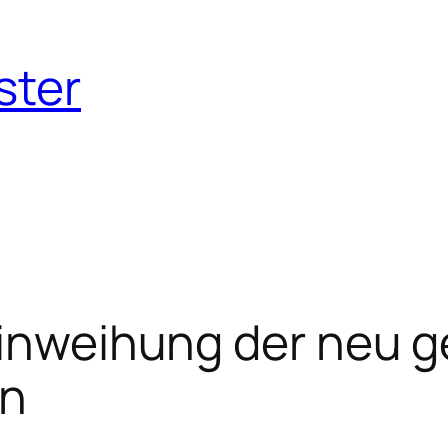
ster
Einweihung der neu g
in