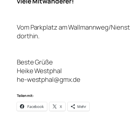
viele Mitwanderer!
Vom Parkplatz am Wallmannweg/Nienste
dorthin.
Beste Grüße
Heike Westphal
he-westphal@gmx.de
Teilen mit:
Facebook
X
Mehr