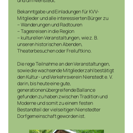
und um Nienstedt.
Bekanntgabe und Einladungen für KVV-
Mitglieder und alle interessierten Bürger zu
– Wanderungen und Radtouren
– Tagesreisen in die Region
– kulturellen Veranstaltungen, wie z. B.
unseren historischen Abenden,
Theaterbesuchen oder Freiluftkino.
Die rege Teilnahme an den Veranstaltungen,
sowie die wachsende Mitgliederzahl bestätigt
den Kultur- und Verkehrsverein Nienstedt e. V.
darin, bis heute eine gute,
generationenübergreifende Ballance
gefunden zu haben zwischen Tradition und
Moderne und somit zu einem festen
Bestandteil der vielseitigen Nienstedter
Dorfgemeinschaft geworden ist.