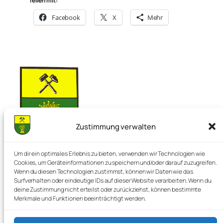
Teilen mit:
Facebook
X
Mehr
Zustimmung verwalten
Nienstedt im Deister
Um dir ein optimales Erlebnis zu bieten, verwenden wir Technologien wie
Cookies, um Geräteinformationen zu speichern und/oder darauf zuzugreifen.
Wenn du diesen Technologien zustimmst, können wir Daten wie das
Surfverhalten oder eindeutige IDs auf dieser Website verarbeiten. Wenn du
Die Perle im Deister
deine Zustimmung nicht erteilst oder zurückziehst, können bestimmte
Merkmale und Funktionen beeinträchtigt werden.