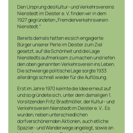
Den Ursprung des Kultur- und Verkehrsvereins
Nienstedt im Deister e. V. finden wir in dem
1927 gegründeten „Fremdenverkehrsverein
Nienstedt.“
Bereits damals hatten es sich engagierte
Bürger unserer Perle im Deister zum Ziel
gesetzt, auf die Schönheit und die Lage
Nienstedts aufmerksam zu machen und riefen
den oben genannten Verkehrsverein ins Leben.
Die schwierige politische Lage sorgte 1933
allerdings schnell wieder für die Auflösung.
Erst im Jahre 1970 keimte die Idee erneut auf
und so gründete sich, unter dem damaligen 1.
Vorsitzenden Fritz Bradtmöller, der Kultur- und
Verkehrsverein Nienstedt im Deister e. V.. Es
wurden, neben unterschiedlichen
dorfverschönernden Aktionen, auch etliche
Spazier- und Wanderwege angelegt, sowie an