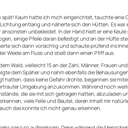
u spät! Kaum hatte ich mich eingerichtet, tauchte ein
Lichtung entlang und näherte sich den Hütten. Es war ei
ar ansonsten unbekleidet. In der Hand hielt er eine Keu
ogen, einige Pfeile daran befestigt und an der Hüfte s
rte sich dann vorsichtig und schaute prüfend ins Innere
der Weide am Fluss und stieß dann einen Pfiff aus.
m Wald, vielleicht 15 an der Zahl, Männer, Frauen und 
olgte dem Späher und nahm ebenfalls die Behausungen g
t hatten, dass keine Gefahr drohte, begannen sie mitei
n vertrauter Umgebung anzukommen. Während noch weit
tände, die sie mit sich getragen hatten, abzuladen un
erkennen, viele Felle und Beutel, deren Inhalt mir natürl
 auch das konnte ich nicht genau erkennen.
 mehr ganz so aufmerksam. Denn während die Menschen 