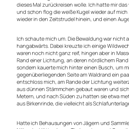
dieses Mal zurückreisen wolle. Ich hatte mir das
und schon flog die weiße Kugel wieder auf mich 
wieder in den Zeitstrudel hinein, und einen Au
Ich schaute mich um. Die Bewaldung war nicht al
hangabwärts. Dabei kreuzte ich einige Wildwec
waren noch nicht ganz reif, hingen aber in Mas
Rand einer Lichtung, an deren nördlichem Rand ei
sondern kauerte mich hinter einen Busch, um mi
gegenüberliegenden Seite am Waldrand ein paar 
entschloss mich, am Rande der Lichtung weiter
aus dünnen Stämmchen gebaut waren und sich zw
Metern, und nach Süden zu hatten sie etwa meterh
aus Birkenrinde, die vielleicht als Schlafunterl
Hatte ich Behausungen von Jägern und Sammlern