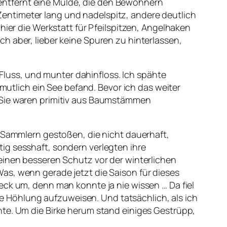
entfernt eine Mulde, die den Bewohnern
i Zentimeter lang und nadelspitz, andere deutlich
hier die Werkstatt für Pfeilspitzen, Angelhaken
h aber, lieber keine Spuren zu hinterlassen,
r Fluss, und munter dahinfloss. Ich spähte
rmutlich ein See befand. Bevor ich das weiter
. Sie waren primitiv aus Baumstämmen
d Sammlern gestoßen, die nicht dauerhaft,
ig sesshaft, sondern verlegten ihre
einen besseren Schutz vor der winterlichen
as, wenn gerade jetzt die Saison für dieses
eck um, denn man konnte ja nie wissen … Da fiel
ine Höhlung aufzuweisen. Und tatsächlich, als ich
nte. Um die Birke herum stand einiges Gestrüpp,