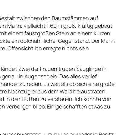
e Gestalt zwischen den Baumstämmen auf.
n Mann, vielleicht 1,60 m groß, kräftig gebaut.
le mit einem faustgroßen Stein an einem kurzen
teckte ein dolchähnlicher Gegenstand. Der Mann
. Offensichtlich erregte nichts sein
Kinder. Zwei der Frauen trugen Säuglinge in
enau in Augenschein. Das alles verlief
nander zu reden. Es war, als ob sich eine große
ere Nachzügler aus dem Wald heraustraten,
d in den Hütten zu verstauen. Ich konnte von
ich verborgen blieb. Einige schafften etwas zu
ausschwärmten, um ihr Lager wieder in Besitz