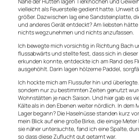
Nähe der Hütten lagen Tierknochen und Geweihe
vielleicht als Feuerstelle gedient hatte. Unweit 
größer. Dazwischen lag eine Sandsteinplatte, die
und anderes Gerät entdeckt? Am liebsten hätte i
nichts wegzunehmen und nichts anzufassen.
Ich bewegte mich vorsichtig in Richtung Bach und
flussabwärts und stellte fest, dass sich in dies
erkunden konnte, entdeckte ich am Rand des Flu
ausgehöhlt. Darin lagen hölzerne Paddel, sorgfä
Ich hockte mich am Flussufer hin und überlegte.
sondern nur zu bestimmten Zeiten genutzt wurde
Wohnstätten je nach Saison. Und hier gab es vie
Kälte als in den Ebenen weiter nördlich. In de
Lager begann? Die Haselnüsse standen kurz vor d
mein Blick auf eine große Birke, die einige Mete
sie näher untersuchte, fand ich eine Spalte, d
so dass diese Zuflucht gut getarnt war.