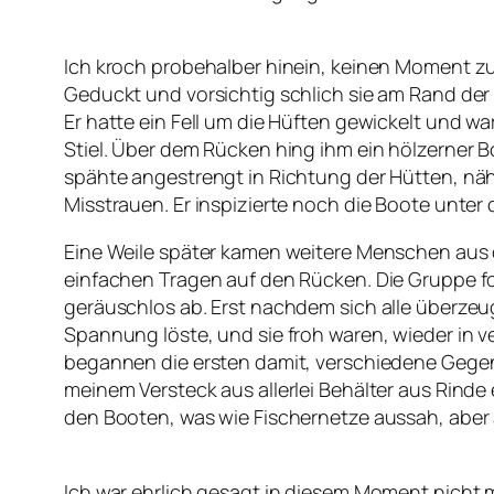
Ich kroch probehalber hinein, keinen Moment z
Geduckt und vorsichtig schlich sie am Rand der 
Er hatte ein Fell um die Hüften gewickelt und w
Stiel. Über dem Rücken hing ihm ein hölzerner B
spähte angestrengt in Richtung der Hütten, nähe
Misstrauen. Er inspizierte noch die Boote unter 
Eine Weile später kamen weitere Menschen aus de
einfachen Tragen auf den Rücken. Die Gruppe f
geräuschlos ab. Erst nachdem sich alle überzeug
Spannung löste, und sie froh waren, wieder i
begannen die ersten damit, verschiedene Gegens
meinem Versteck aus allerlei Behälter aus Rinde 
den Booten, was wie Fischernetze aussah, aber
Ich war ehrlich gesagt in diesem Moment nicht