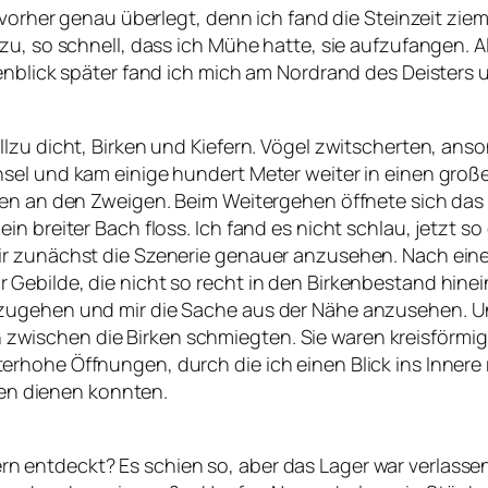
 vorher genau überlegt, denn ich fand die Steinzeit zie
zu, so schnell, dass ich Mühe hatte, sie aufzufangen. A
genblick später fand ich mich am Nordrand des Deisters
lzu dicht, Birken und Kiefern. Vögel zwitscherten, anso
hsel und kam einige hundert Meter weiter in einen gro
sen an den Zweigen. Beim Weitergehen öffnete sich das
n breiter Bach floss. Ich fand es nicht schlau, jetzt so
r zunächst die Szenerie genauer anzusehen. Nach einer
Gebilde, die nicht so recht in den Birkenbestand hine
zugehen und mir die Sache aus der Nähe anzusehen. Und
ischen die Birken schmiegten. Sie waren kreisförmig m
ohe Öffnungen, durch die ich einen Blick ins Innere ris
agen dienen konnten.
 entdeckt? Es schien so, aber das Lager war verlassen