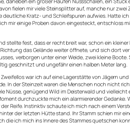
, daneben ein großer Haufen Nussschalen, ein Stück 
davon fielen mir viele Steinsplitter auf, manche nur zwe
 deutliche Kratz- und Schleifspuren aufwies. Hatte ich 
ch mir einige Proben davon eingesteckt, entschloss mic
 stellte fest, dass er recht breit war, schon ein kleine
er Richtung das Gelände weiter öffnete, und sich dort ve
sses, verborgen unter einer Weide, zwei kleine Boote
ltig geschnitzt und ungefähr einen halben Meter lang.
 Zweifellos war ich auf eine Lagerstätte von Jägern un
. In der Steinzeit waren die Menschen noch nicht richt
le Nüsse, genügend Wild im Deisterwald und vielleicht 
m Moment durchzuckte mich ein alarmierender Gedanke. W
er Reife. Instinktiv schaute ich mich nach einem Verst
r hinter der letzten Hütte stand. Ihr Stamm schien mir e
urch die ich mich ins Innere des Stammes quetschen kon