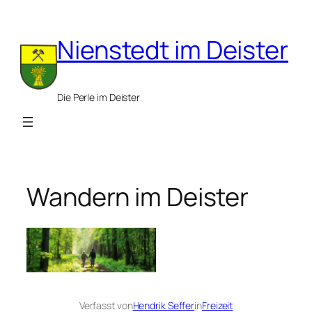
Zum
Inhalt
Nienstedt im Deister
springen
Die Perle im Deister
Wandern im Deister
Verfasst von
Hendrik Seffer
in
Freizeit