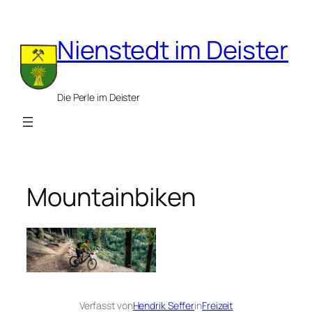
Zum
Inhalt
Nienstedt im Deister
springen
Die Perle im Deister
Mountainbiken
Verfasst von
Hendrik Seffer
in
Freizeit