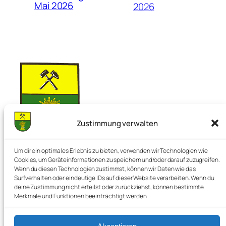
Mai 2026
2026
Zustimmung verwalten
Nienstedt im Deister
Um dir ein optimales Erlebnis zu bieten, verwenden wir Technologien wie
Cookies, um Geräteinformationen zu speichern und/oder darauf zuzugreifen.
Wenn du diesen Technologien zustimmst, können wir Daten wie das
Surfverhalten oder eindeutige IDs auf dieser Website verarbeiten. Wenn du
Die Perle im Deister
deine Zustimmung nicht erteilst oder zurückziehst, können bestimmte
Merkmale und Funktionen beeinträchtigt werden.