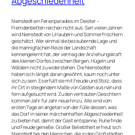
Abgeschiedenheit
Nienstedt ein Ferienparadies im Deister –
Fremdenbetten reichen nicht aus. Seit vielen Jahren
wird Nienstedt von Urlaubern und Sommerfrischlern
geschätzt. Wer einmal die bezaubernde Lage und
die mannigfachen Reize der Landschaft
kennengelernt hat, der vermag der Anziehungskraft
des kleinen Dorfes zwischen Bergen, Hügeln und
Wäldern nicht zu widerstehen. Die Nienstedter
haben sich längst daran gewöhnt, kaum noch unter
sich zu sein. Es erfüllt sie mit Freude und Stolz, dass
ihr Ort in steigendem Maße von Gästen aus nah und
fern aufgesucht wird. Zu den vertrauten Gesichtern
kommen Jahr für Jahr neue hinzu. Alle sind vom
ersten Tage an angetan von der Fülle dessen, was
das Dorf in seiner märchenhaften Abgeschiedenheit
zu bieten hat, damit der Gast entspanne, Ruhe finde
und Freude genieße. Großer Beliebtheit erfreut sich
Nienstedt bei den Menschen, die in den Großstädten