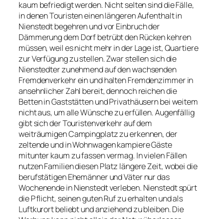
kaum befriedigt werden. Nicht selten sind die Fälle,
in denen Touristen einen längeren Aufenthalt in
Nienstedt begehren und vor Einbruch der
Dämmerung dem Dorf betrübt den Rücken kehren
müssen, weil es nicht mehr in der Lage ist, Quartiere
zur Verfügung zu stellen. Zwar stellen sich die
Nienstedter zunehmend auf den wachsenden
Fremdenverkehr ein und halten Fremdenzimmer in
ansehnlicher Zahl bereit, dennoch reichen die
Betten in Gaststätten und Privathäusern bei weitem
nicht aus, um alle Wünsche zu erfüllen. Augenfällig
gibt sich der Touristenverkehr auf dem
weiträumigen Campingplatz zu erkennen, der
zeltende und in Wohnwagen kampiere Gäste
mitunter kaum zu fassen vermag. In vielen Fällen
nutzen Familien diesen Platz längere Zeit, wobei die
berufstätigen Ehemänner und Väter nur das
Wochenende in Nienstedt verleben. Nienstedt spürt
die Pflicht, seinen guten Ruf zu erhalten und als
Luftkurort beliebt und anziehend zu bleiben. Die