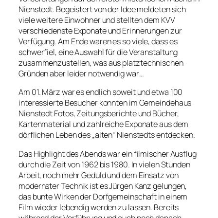
Nienstedt. Begeistert von der Idee meldeten sich
viele weitere Einwohner und stellten dem KVV
verschiedenste Exponate und Erinnerungen zur
Verfügung. Am Ende waren es so viele, dass es
schwerfiel, eine Auswahl für die Veranstaltung
zusammenzustellen, was aus platztechnischen
Gründen aber leider notwendig war…
Am 01. März war es endlich soweit und etwa 100
interessierte Besucher konnten im Gemeindehaus
Nienstedt Fotos, Zeitungsberichte und Bücher,
Kartenmaterial und zahlreiche Exponate aus dem
dörflichen Leben des „alten“ Nienstedts entdecken.
Das Highlight des Abends war ein filmischer Ausflug
durch die Zeit von 1962 bis 1980. In vielen Stunden
Arbeit, noch mehr Geduld und dem Einsatz von
modernster Technik ist es Jürgen Kanz gelungen,
das bunte Wirken der Dorfgemeinschaft in einem
Film wieder lebendig werden zu lassen. Bereits
während der Vorführung und auch noch danach