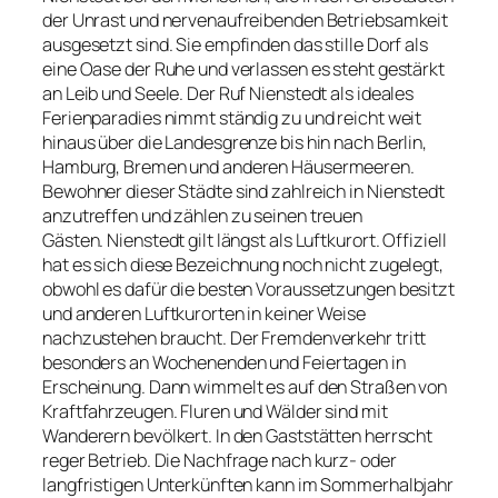
der Unrast und nervenaufreibenden Betriebsamkeit
ausgesetzt sind. Sie empfinden das stille Dorf als
eine Oase der Ruhe und verlassen es steht gestärkt
an Leib und Seele. Der Ruf Nienstedt als ideales
Ferienparadies nimmt ständig zu und reicht weit
hinaus über die Landesgrenze bis hin nach Berlin,
Hamburg, Bremen und anderen Häusermeeren.
Bewohner dieser Städte sind zahlreich in Nienstedt
anzutreffen und zählen zu seinen treuen
Gästen. Nienstedt gilt längst als Luftkurort. Offiziell
hat es sich diese Bezeichnung noch nicht zugelegt,
obwohl es dafür die besten Voraussetzungen besitzt
und anderen Luftkurorten in keiner Weise
nachzustehen braucht. Der Fremdenverkehr tritt
besonders an Wochenenden und Feiertagen in
Erscheinung. Dann wimmelt es auf den Straßen von
Kraftfahrzeugen. Fluren und Wälder sind mit
Wanderern bevölkert. In den Gaststätten herrscht
reger Betrieb. Die Nachfrage nach kurz- oder
langfristigen Unterkünften kann im Sommerhalbjahr