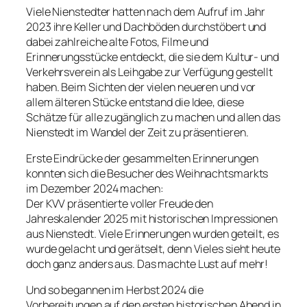
Viele Nienstedter hatten nach dem Aufruf im Jahr
2023 ihre Keller und Dachböden durchstöbert und
dabei zahlreiche alte Fotos, Filme und
Erinnerungsstücke entdeckt, die sie dem Kultur- und
Verkehrsverein als Leihgabe zur Verfügung gestellt
haben. Beim Sichten der vielen neueren und vor
allem älteren Stücke entstand die Idee, diese
Schätze für alle zugänglich zu machen und allen das
Nienstedt im Wandel der Zeit zu präsentieren.
Erste Eindrücke der gesammelten Erinnerungen
konnten sich die Besucher des Weihnachtsmarkts
im Dezember 2024 machen:
Der KVV präsentierte voller Freude den
Jahreskalender 2025 mit historischen Impressionen
aus Nienstedt. Viele Erinnerungen wurden geteilt, es
wurde gelacht und gerätselt, denn Vieles sieht heute
doch ganz anders aus. Das machte Lust auf mehr!
Und so begannen im Herbst 2024 die
Vorbereitungen auf den ersten historischen Abend in