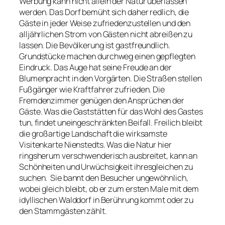
Werbung kann nicht allein der Natur überlassen
werden. Das Dorf bemüht sich daher redlich, die
Gäste in jeder Weise zufriedenzustellen und den
alljährlichen Strom von Gästen nicht abreißen zu
lassen. Die Bevölkerung ist gastfreundlich.
Grundstücke machen durchweg einen gepflegten
Eindruck. Das Auge hat seine Freude an der
Blumenpracht in den Vorgärten. Die Straßen stellen
Fußgänger wie Kraftfahrer zufrieden. Die
Fremdenzimmer genügen den Ansprüchen der
Gäste. Was die Gaststätten für das Wohl des Gastes
tun, findet uneingeschränkten Beifall. Freilich bleibt
die großartige Landschaft die wirksamste
Visitenkarte Nienstedts. Was die Natur hier
ringsherum verschwenderisch ausbreitet, kann an
Schönheiten und Urwüchsigkeit ihresgleichen zu
suchen. Sie bannt den Besucher ungewöhnlich,
wobei gleich bleibt, ob er zum ersten Male mit dem
idyllischen Walddorf in Berührung kommt oder zu
den Stammgästen zählt.