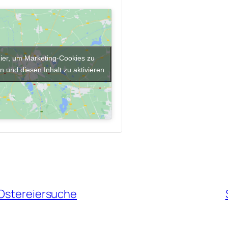
hier, um Marketing-Cookies zu
n und diesen Inhalt zu aktivieren
 Ostereiersuche