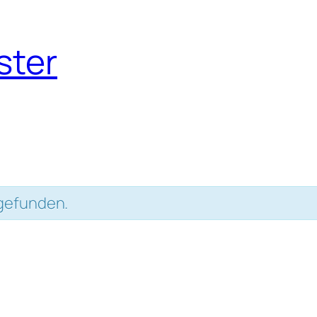
ster
tgefunden.