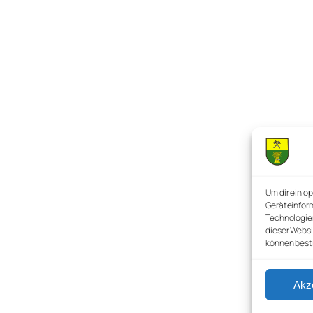
Um dir ein o
Geräteinform
Technologien
dieser Websi
können best
Akz