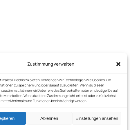
Zustimmung verwalten
Startseite
Cookie-Richtlinie (EU)
Kontakt
Datenschutzerklärung
ptimales Erlebnis zu bieten, verwenden wir Technologien wie Cookies, um
Newsletter
Impressum
ationen zu speichern und/oder darauf zuzugreifen. Wenn du diesen
 zustimmst, können wir Daten wie das Surfverhalten oder eindeutige IDs auf
te verarbeiten. Wenn du deine Zustimmung nicht erteilst oder zurückziehst,
immte Merkmale und Funktionen beeinträchtigt werden.
eptieren
Ablehnen
Einstellungen ansehen
©️ Nienstedt im Deister, 2025