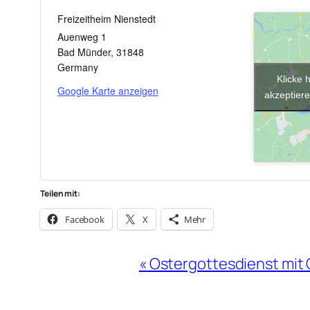
Freizeitheim Nienstedt
Auenweg 1
Bad Münder
,
31848
Germany
Klicke 
Google Karte anzeigen
akzeptiere
Teilen mit:
Facebook
X
Mehr
Veranstaltung-
«
Ostergottesdienst mit
Navigation