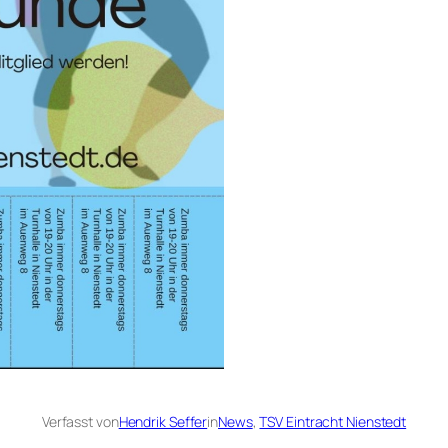
Verfasst von
Hendrik Seffer
in
News
, 
TSV Eintracht Nienstedt