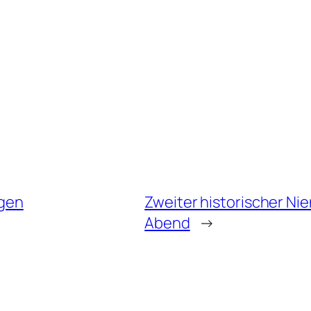
egen
Zweiter historischer Ni
Abend
→