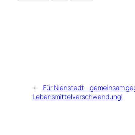
←
Für Nienstedt – gemeinsam g
Lebensmittelverschwendung!