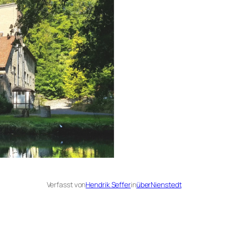
Verfasst von
Hendrik Seffer
in
überNienstedt