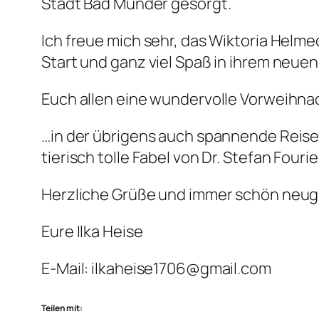
Stadt Bad Münder gesorgt.
Ich freue mich sehr, das Wiktoria Helm
Start und ganz viel Spaß in ihrem neue
Euch allen eine wundervolle Vorweihnac
…in der übrigens auch spannende Reise
tierisch tolle Fabel von Dr. Stefan Four
Herzliche Grüße und immer schön neugie
Eure Ilka Heise
E-Mail: ilkaheise1706@gmail.com
Teilen mit: