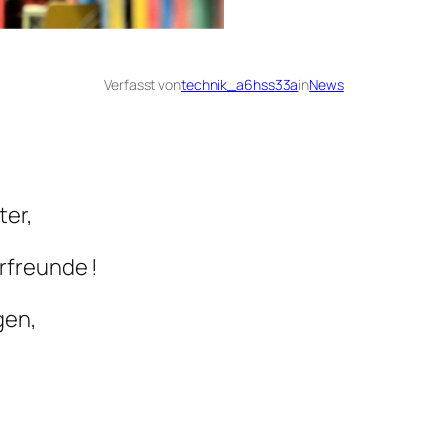
Verfasst von
technik_a6hss33a
in
News
ter,
rfreunde !
gen,