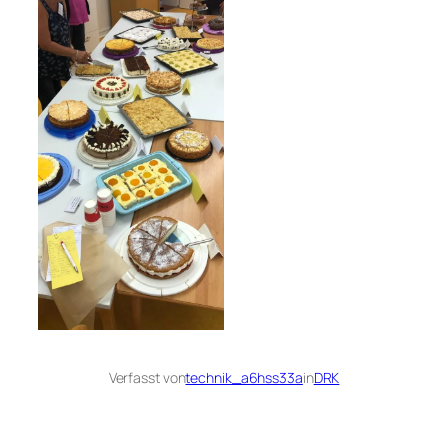
Verfasst von
technik_a6hss33a
in
DRK