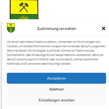
Zustimmung verwalten
Nienstedt im Deister
Um dir ein optimales Erlebnis zu bieten, verwenden wir Technologien wie
Cookies, um Geräteinformationen zu speichern und/oder darauf zuzugreifen.
Wenn du diesen Technologien zustimmst, können wir Daten wie das
Surfverhalten oder eindeutige IDs auf dieser Website verarbeiten. Wenn du
Die Perle im Deister
deine Zustimmung nicht erteilst oder zurückziehst, können bestimmte
Merkmale und Funktionen beeinträchtigt werden.
Akzeptieren
Startseite
Cookie-Richtlinie (EU)
Kontakt
Datenschutzerklärung
Ablehnen
Newsletter
Impressum
Einstellungen ansehen
Interner Login
©️ Nienstedt im Deister, 2025