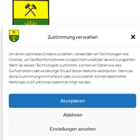
Zustimmung verwalten
Nienstedt im Deister
Um dir ein optimales Erlebnis zu bieten, verwenden wir Technologien wie
Cookies, um Geräteinformationen zu speichern und/oder darauf zuzugreifen.
Wenn du diesen Technologien zustimmst, können wir Daten wie das
Surfverhalten oder eindeutige IDs auf dieser Website verarbeiten. Wenn du
Die Perle im Deister
deine Zustimmung nicht erteilst oder zurückziehst, können bestimmte
Merkmale und Funktionen beeinträchtigt werden.
Akzeptieren
Startseite
Cookie-Richtlinie (EU)
Kontakt
Datenschutzerklärung
Ablehnen
Newsletter
Impressum
Einstellungen ansehen
Interner Login
©️ Nienstedt im Deister, 2025