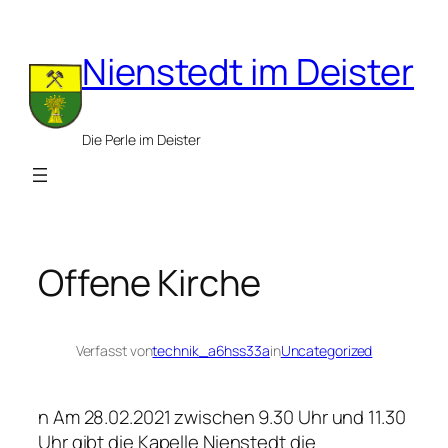
Zum
Inhalt
Nienstedt im Deister
springen
Die Perle im Deister
Offene Kirche
Verfasst von
technik_a6hss33a
in
Uncategorized
n Am 28.02.2021 zwischen 9.30 Uhr und 11.30
Uhr gibt die Kapelle Nienstedt die