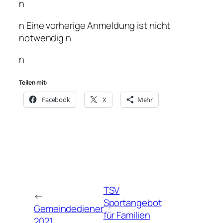
n
n Eine vorherige Anmeldung ist nicht
notwendig n
n
Teilen mit:
Facebook
X
Mehr
TSV
←
Sportangebot
Gemeindediener
für Familien
2021