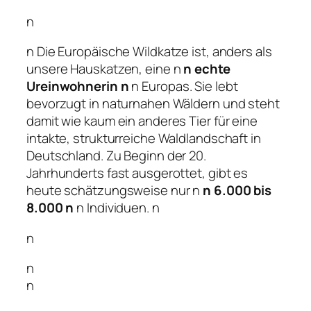
n
n Die Europäische Wildkatze ist, anders als
unsere Hauskatzen, eine n
n echte
Ureinwohnerin n
n Europas. Sie lebt
bevorzugt in naturnahen Wäldern und steht
damit wie kaum ein anderes Tier für eine
intakte, strukturreiche Waldlandschaft in
Deutschland. Zu Beginn der 20.
Jahrhunderts fast ausgerottet, gibt es
heute schätzungsweise nur n
n 6.000 bis
8.000 n
n Individuen. n
n
n
n