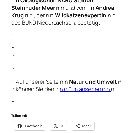
n
n Ökologischen NABU Station
Steinhuder Meer n
n und von n
n Andrea
Krug n
n , der n
n Wildkatzenexpertin n
n
des BUND Niedersachsen, bestätigt. n
n
n
n
n
n Auf unserer Seite n
n Natur und Umwelt n
n können Sie den n
n
n Film ansehen n
n
n
n
Teilen mit:
Facebook
X
Mehr