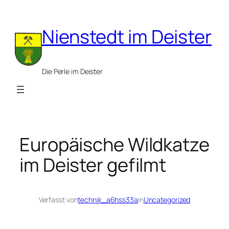
Zum
Inhalt
Nienstedt im Deister
springen
Die Perle im Deister
Europäische Wildkatze
im Deister gefilmt
Verfasst von
technik_a6hss33a
in
Uncategorized