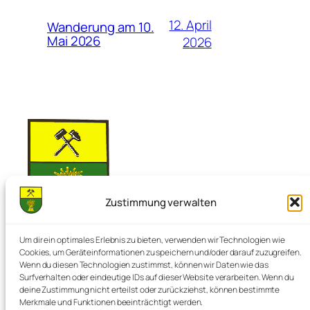
12. April
Wanderung am 10.
Mai 2026
2026
Zustimmung verwalten
Nienstedt im Deister
Um dir ein optimales Erlebnis zu bieten, verwenden wir Technologien wie
Cookies, um Geräteinformationen zu speichern und/oder darauf zuzugreifen.
Wenn du diesen Technologien zustimmst, können wir Daten wie das
Surfverhalten oder eindeutige IDs auf dieser Website verarbeiten. Wenn du
Die Perle im Deister
deine Zustimmung nicht erteilst oder zurückziehst, können bestimmte
Merkmale und Funktionen beeinträchtigt werden.