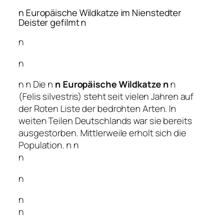
n Europäische Wildkatze im Nienstedter
Deister gefilmt n
n
n
n
n Die n
n Europäische Wildkatze n
n
(Felis silvestris) steht seit vielen Jahren auf
der Roten Liste der bedrohten Arten. In
weiten Teilen Deutschlands war sie bereits
ausgestorben. Mittlerweile erholt sich die
Population. n
n
n
n
n
n