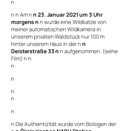
n
n
n Am n
n 23. Januar 2021 um 3 Uhr
morgens n
n wurde eine Wildkatze von
meiner automatischen Wildkamera in
unserem privaten Waldstück nur 100 m
hinter unserem Haus in der n
n
Deisterstraße 33 n
n aufgenommen. (siehe
Film) n
n
n
n
n
n
n
n Die Authentizität wurde vom Biologen der