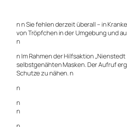
n
n Sie fehlen derzeit überall – in Kr
von Tröpfchen in der Umgebung und auf
n
n Im Rahmen der Hilfsaktion „Nienstedt
selbstgenähten Masken. Der Aufruf erg
Schutze zu nähen. n
n
n
n
n