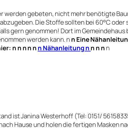
ter werden gebeten, nicht mehr benötigte Ba
zugeben. Die Stoffe sollten bei 60°C oder s
ls gern genommen! Dort im Gemeindehaus bef
genommen werden kann. n
n Eine Nähanleitu
ier: n
n
n
n
n
n Nähanleitung n
n
n
n
n
nd ist Janina Westerhoff (Tel: 0151/ 5615833
ach Hause und holen die fertigen Masken nac