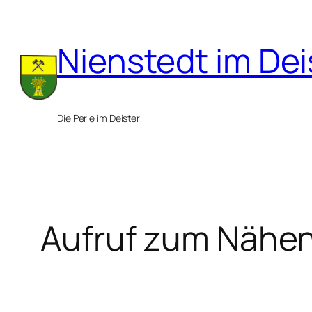
Zum
Inhalt
Nienstedt im Dei
springen
Die Perle im Deister
Aufruf zum Nähe