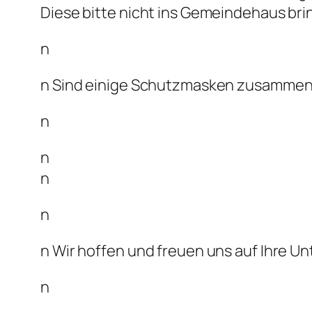
Diese bitte nicht ins Gemeindehaus bri
n
n Sind einige Schutzmasken zusammeng
n
n
n
n
n Wir hoffen und freuen uns auf Ihre Un
n