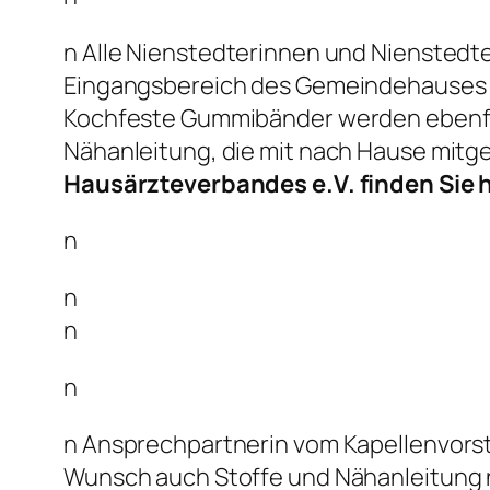
n Alle Nienstedterinnen und Niensted
Eingangsbereich des Gemeindehauses ab
Kochfeste Gummibänder werden ebenfal
Nähanleitung, die mit nach Hause mit
Hausärzteverbandes e.V. finden Sie h
n
n
n
n
n Ansprechpartnerin vom Kapellenvorsta
Wunsch auch Stoffe und Nähanleitung n