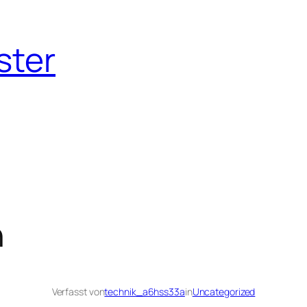
ster
n
Verfasst von
technik_a6hss33a
in
Uncategorized